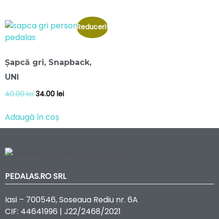
Reduceri!
Șapcă gri, Snapback,
UNI
40.00
lei
34.00
lei
Adaugă în coș
PEDALAS.RO SRL
Iasi – 700546, Soseaua Rediu nr. 6A
CIF: 44641996 | J22/2468/2021