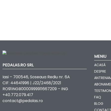
MENIU
PEDALAS.RO SRL
ACASĂ
DESPRE
Iasi – 700546, Soseaua Rediu nr. 6A
ANTRENA
CIF: 44641996 | J22/2468/2021
ABONAME
RO91INGB0000999911667209 – ING
TESTIMON
+40.772.079.417
FAQ
contact@pedalas.ro
BLOG
CONTAC