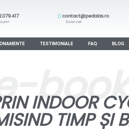
.079.417
contact@pedalas.ro
acum!
Scrie-ne!
ONAMENTE
TESTIMONIALE
FAQ
BLOG
e-book
PRIN INDOOR CY
SIND TIMP ȘI B