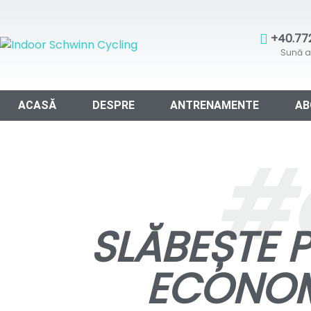
+40.772
Sună 
ACASĂ
DESPRE
ANTRENAMENTE
AB
#
SLĂBEȘTE 
ECONOMI