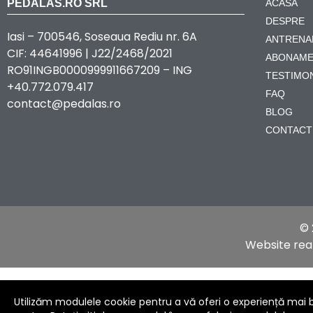
PEDALAS.RO SRL
ACASĂ
DESPRE
Iasi – 700546, Soseaua Rediu nr. 6A
ANTRENA
CIF: 44641996 | J22/2468/2021
ABONAME
RO91INGB0000999911667209 – ING
TESTIMO
+40.772.079.417
FAQ
contact@pedalas.ro
BLOG
CONTACT
© 
Website rea