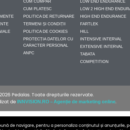
CUM CUMPĂR
LOW END ENDURANCE
CUM PLATESC
LOW 2 HIGH END ENDU
MENTE
POLITICA DE RETURNARE
HIGH END ENDURANCE
NTE
TERMENI ȘI CONDIȚII
FARTLEK
NIALE
POLITICA DE COOKIES
HILL
PROTECȚIA DATELOR CU
INTENSIVE INTERVAL
CARACTER PERSONAL
EXTENSIVE INTERVAL
ANPC
TABATA
COMPETITION
2026 Pedalas. Toate drepturile rezervate.
lizat de
.
INNVISION.RO – Agenție de marketing online