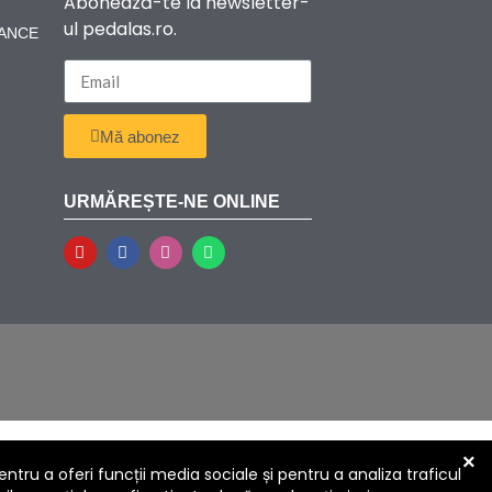
Abonează-te la newsletter-
ul pedalas.ro.
RANCE
Mă abonez
URMĂREȘTE-NE ONLINE